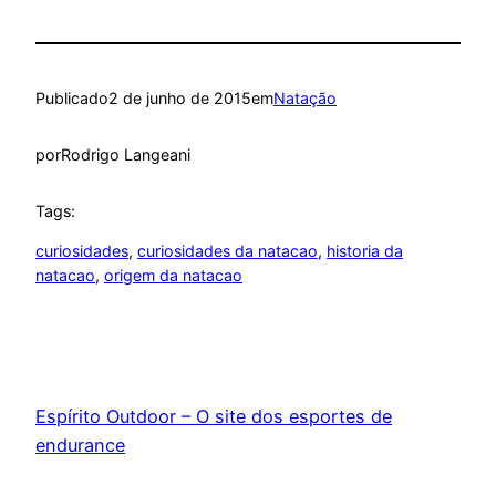
Publicado
2 de junho de 2015
em
Natação
por
Rodrigo Langeani
Tags:
curiosidades
, 
curiosidades da natacao
, 
historia da
natacao
, 
origem da natacao
Espírito Outdoor – O site dos esportes de
endurance