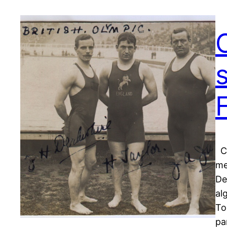
Co
me
De
al
To
pa