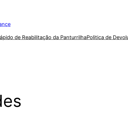
rance
ápido de Reabilitação da Panturrilha
Politica de Devo
des