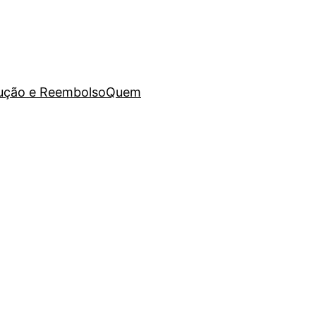
lução e Reembolso
Quem