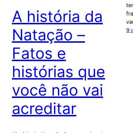
te
A história da
fr
va
Natação –
9 
Fatos e
histórias que
você não vai
acreditar