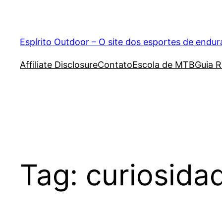
Pular
para
o
Espírito Outdoor – O site dos esportes de endu
conteúdo
Affiliate Disclosure
Contato
Escola de MTB
Guia R
Tag:
curiosida