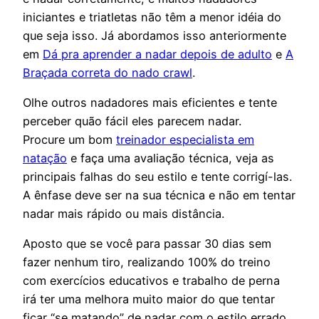
iniciantes e triatletas não têm a menor idéia do
que seja isso. Já abordamos isso anteriormente
em
Dá pra aprender a nadar depois de adulto
e
A
Braçada correta do nado crawl
.
Olhe outros nadadores mais eficientes e tente
perceber quão fácil eles parecem nadar.
Procure um bom
treinador especialista em
natação
e faça uma avaliação técnica, veja as
principais falhas do seu estilo e tente corrigí-las.
A ênfase deve ser na sua técnica e não em tentar
nadar mais rápido ou mais distância.
Aposto que se você para passar 30 dias sem
fazer nenhum tiro, realizando 100% do treino
com exercícios educativos e trabalho de perna
irá ter uma melhora muito maior do que tentar
ficar “se matando” de nadar com o estilo errado.