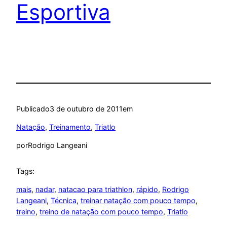
Esportiva
Publicado
3 de outubro de 2011
em
Natação
, 
Treinamento
, 
Triatlo
por
Rodrigo Langeani
Tags:
mais
, 
nadar
, 
natacao para triathlon
, 
rápido
, 
Rodrigo
Langeani
, 
Técnica
, 
treinar natação com pouco tempo
, 
treino
, 
treino de natação com pouco tempo
, 
Triatlo