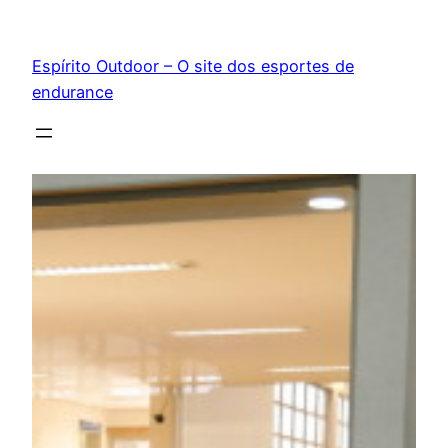
Pular
para
Espírito Outdoor – O site dos esportes de
o
endurance
conteúdo