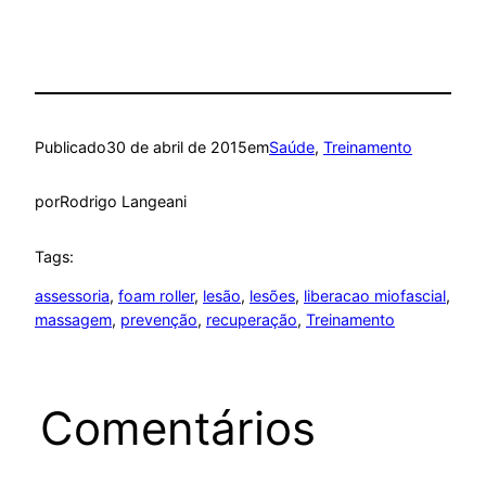
Publicado
30 de abril de 2015
em
Saúde
, 
Treinamento
por
Rodrigo Langeani
Tags:
assessoria
, 
foam roller
, 
lesão
, 
lesões
, 
liberacao miofascial
, 
massagem
, 
prevenção
, 
recuperação
, 
Treinamento
Comentários