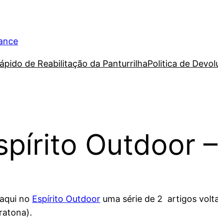
rance
ápido de Reabilitação da Panturrilha
Politica de Devo
pírito Outdoor –
 aqui no
Espírito Outdoor
uma série de 2 artigos volt
ratona).