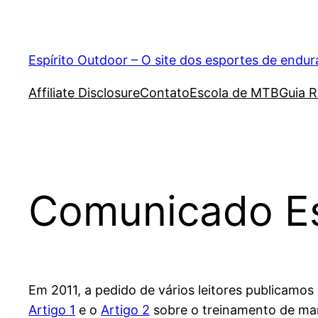
Pular
para
o
Espírito Outdoor – O site dos esportes de endu
conteúdo
Affiliate Disclosure
Contato
Escola de MTB
Guia R
Comunicado Es
Em 2011, a pedido de vários leitores publicamos
Artigo 1
e o
Artigo 2
sobre o treinamento de ma