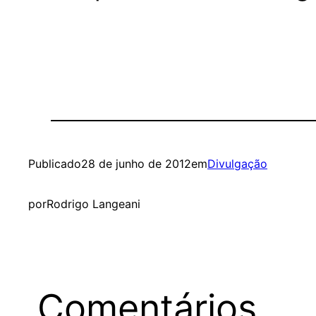
Publicado
28 de junho de 2012
em
Divulgação
por
Rodrigo Langeani
Comentários