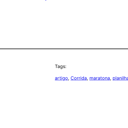
Tags:
artigo
, 
Corrida
, 
maratona
, 
planilh