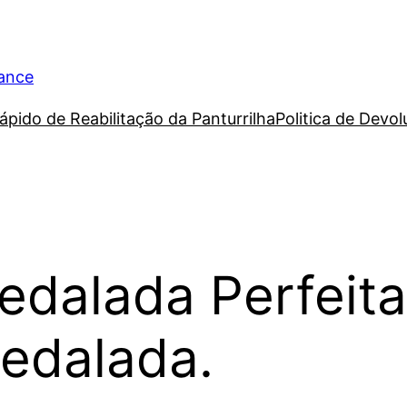
rance
ápido de Reabilitação da Panturrilha
Politica de Devo
edalada Perfeit
pedalada.