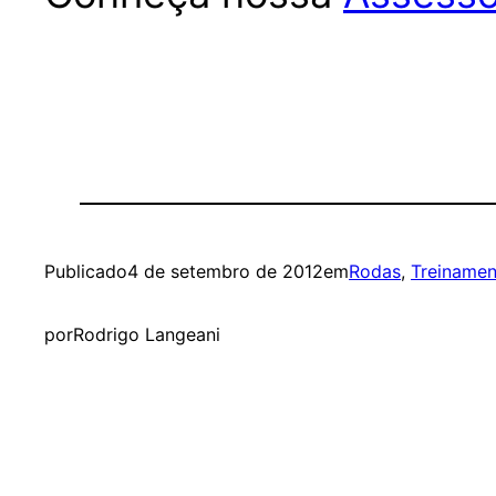
Publicado
4 de setembro de 2012
em
Rodas
, 
Treinamen
por
Rodrigo Langeani