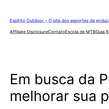
Pular
para
o
Espírito Outdoor – O site dos esportes de endu
conteúdo
Affiliate Disclosure
Contato
Escola de MTB
Guia R
Em busca da P
melhorar sua 