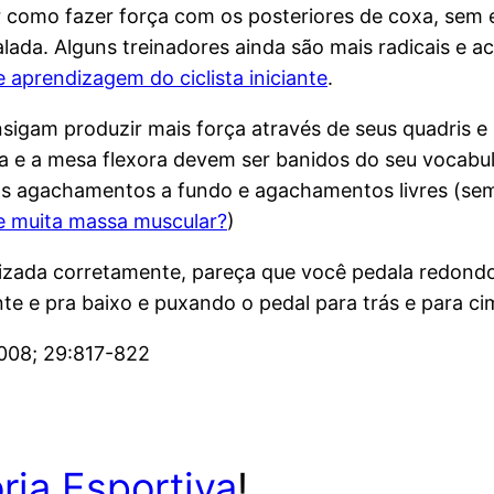
omo fazer força com os posteriores de coxa, sem es
alada. Alguns treinadores ainda são mais radicais e 
 aprendizagem do ciclista iniciante
.
sigam produzir mais força através de seus quadris e 
a e a mesa flexora devem ser banidos do seu vocabul
os agachamentos a fundo e agachamentos livres (sem 
de muita massa muscular?
)
izada corretamente, pareça que você pedala redondo
nte e pra baixo e puxando o pedal para trás e para ci
2008; 29:817-822
ria Esportiva
!