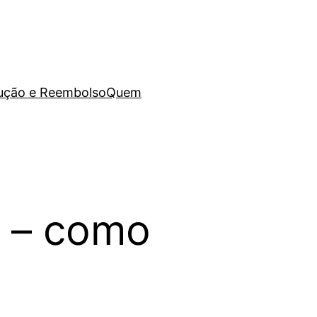
lução e Reembolso
Quem
a – como