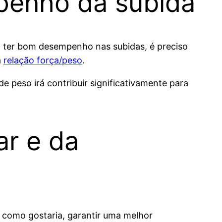
penho da subida
ra ter bom desempenho nas subidas, é preciso
a
relação força/peso
.
 peso irá contribuir significativamente para
r e da
o como gostaria, garantir uma melhor