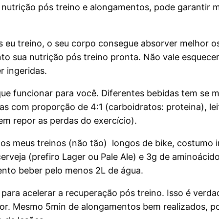
nutrição pós treino e alongamentos, pode garantir 
s eu treino, o seu corpo consegue absorver melhor os
nto sua nutrição pós treino pronta. Não vale esquece
 ingeridas.
que funcionar para você. Diferentes bebidas tem se 
das com proporção de 4:1 (carboidratos: proteina), le
em repor as perdas do exercício).
 os meus treinos (não tão) longos de bike, costumo 
cerveja (prefiro Lager ou Pale Ale) e 3g de aminoác
tento beber pelo menos 2L de água.
ara acelerar a recuperação pós treino. Isso é verda
maior. Mesmo 5min de alongamentos bem realizados, po