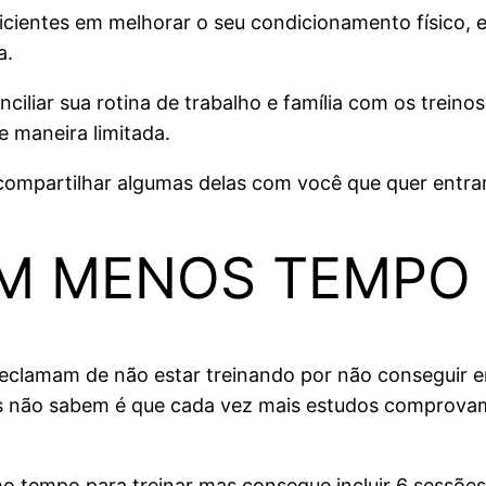
cientes em melhorar o seu condicionamento físico, es
a.
ciliar sua rotina de trabalho e família com os treino
 maneira limitada.
e compartilhar algumas delas com você que quer entr
M MENOS TEMPO
eclamam de não estar treinando por não conseguir en
 não sabem é que cada vez mais estudos comprovam a
 tempo para treinar mas consegue incluir 6 sessões 