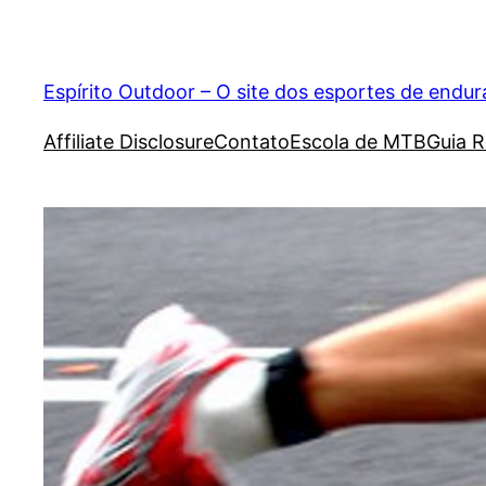
Pular
para
o
Espírito Outdoor – O site dos esportes de endu
conteúdo
Affiliate Disclosure
Contato
Escola de MTB
Guia R