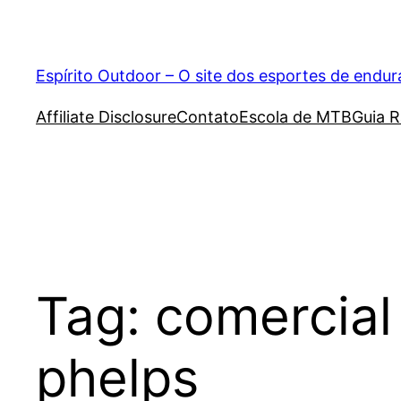
Pular
para
o
Espírito Outdoor – O site dos esportes de endu
conteúdo
Affiliate Disclosure
Contato
Escola de MTB
Guia R
Tag:
comercial
phelps