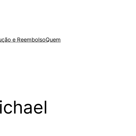
lução e Reembolso
Quem
ichael