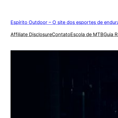
Pular
para
o
Espírito Outdoor – O site dos esportes de endu
conteúdo
Affiliate Disclosure
Contato
Escola de MTB
Guia R