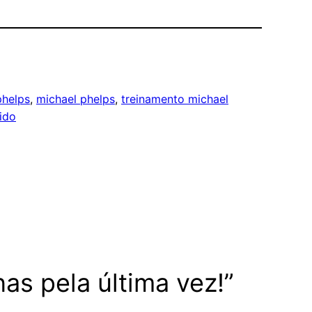
phelps
, 
michael phelps
, 
treinamento michael
ido
as pela última vez!”