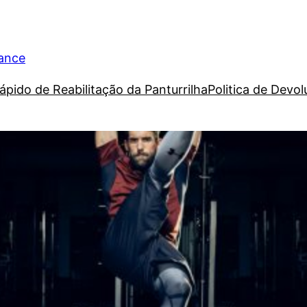
rance
ápido de Reabilitação da Panturrilha
Politica de Devo