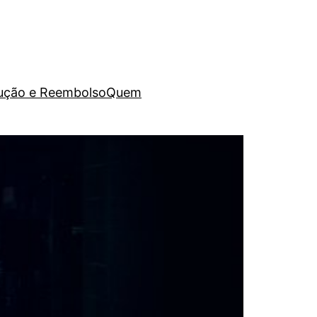
lução e Reembolso
Quem