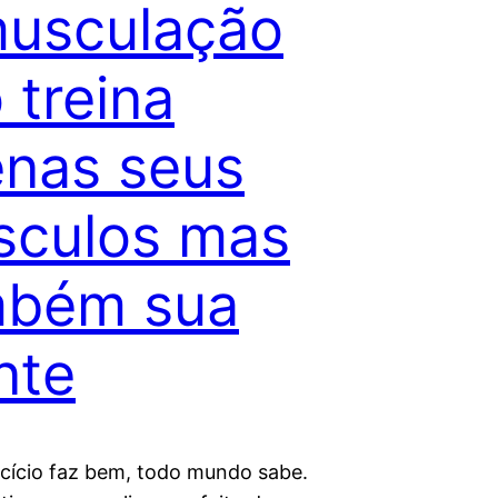
usculação
 treina
nas seus
sculos mas
mbém sua
nte
ício faz bem, todo mundo sabe.