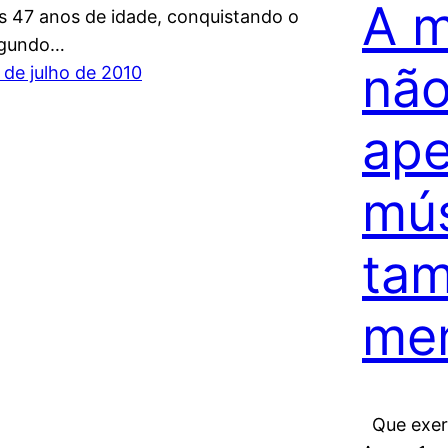
A m
s 47 anos de idade, conquistando o
gundo…
não
 de julho de 2010
ape
mú
ta
me
Que exerc