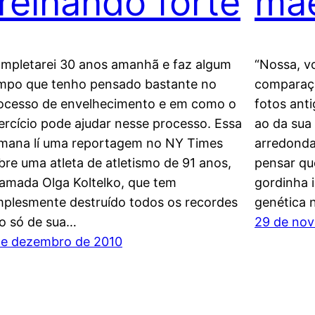
treinando forte
mã
mpletarei 30 anos amanhã e faz algum
“Nossa, vo
mpo que tenho pensado bastante no
comparaçã
ocesso de envelhecimento e em como o
fotos anti
ercício pode ajudar nesse processo. Essa
ao da sua
mana lí uma reportagem no NY Times
arredonda
bre uma atleta de atletismo de 91 anos,
pensar qu
amada Olga Koltelko, que tem
gordinha 
mplesmente destruído todos os recordes
genética 
o só de sua…
29 de no
de dezembro de 2010