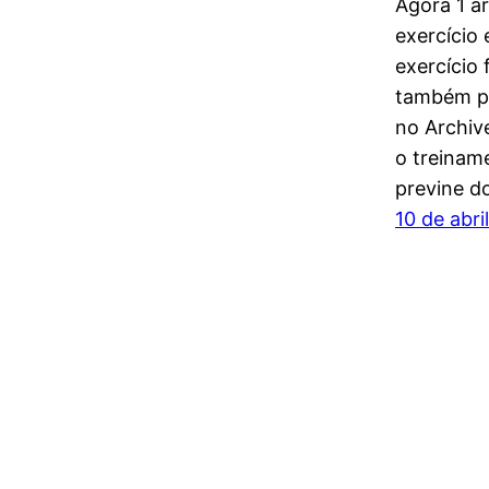
Agora 1 ar
exercício 
exercício 
também pa
no Archiv
o treinam
previne 
10 de abri