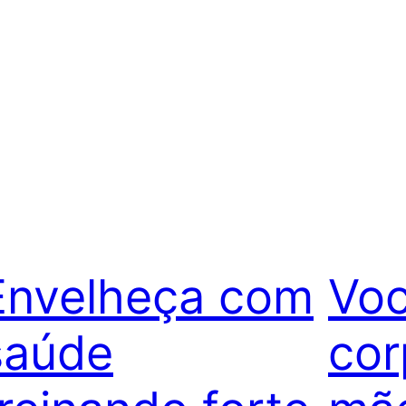
Envelheça com
Voc
saúde
cor