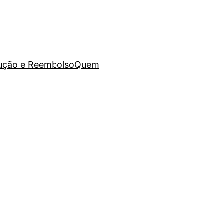
lução e Reembolso
Quem