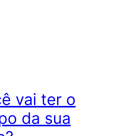
ê vai ter o
po da sua