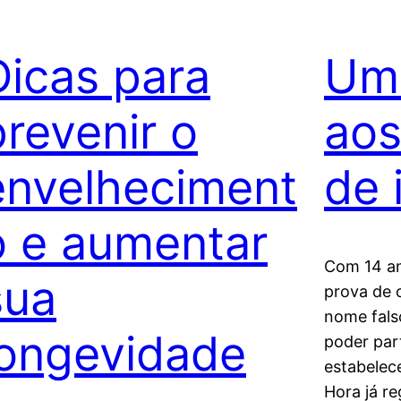
Dicas para
Um
prevenir o
aos
envelheciment
de 
o e aumentar
Com 14 an
sua
prova de 
nome fals
longevidade
poder part
estabelec
Hora já re