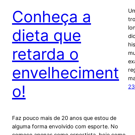
Conheça a
Um
tr
lo
dieta que
di
hi
retarda o
mu
ex
envelheciment
re
ma
o!
23
Faz pouco mais de 20 anos que estou de
alguma forma envolvido com esporte. No
começo apenas como esportista, hoje como