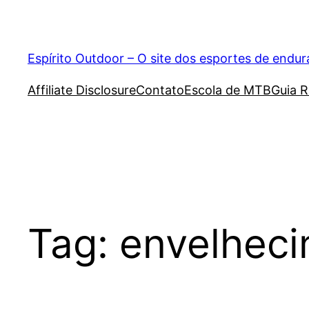
Pular
para
o
Espírito Outdoor – O site dos esportes de endu
conteúdo
Affiliate Disclosure
Contato
Escola de MTB
Guia R
Tag:
envelhec