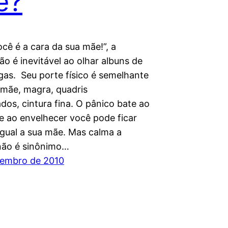
e?
cê é a cara da sua mãe!”, a
o é inevitável ao olhar albuns de
gas. Seu porte físico é semelhante
 mãe, magra, quadris
dos, cintura fina. O pânico bate ao
e ao envelhecer você pode ficar
igual a sua mãe. Mas calma a
não é sinônimo…
vembro de 2010