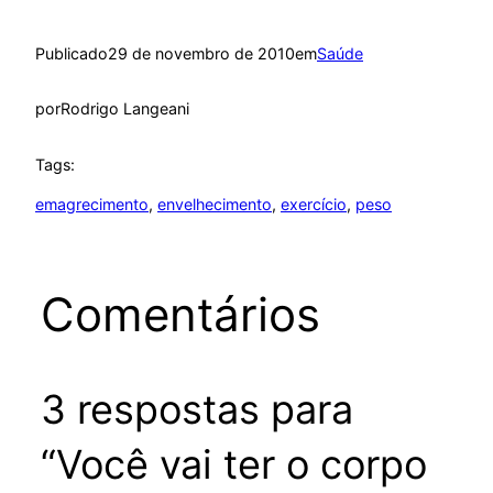
Publicado
29 de novembro de 2010
em
Saúde
por
Rodrigo Langeani
Tags:
emagrecimento
, 
envelhecimento
, 
exercício
, 
peso
Comentários
3 respostas para
“Você vai ter o corpo