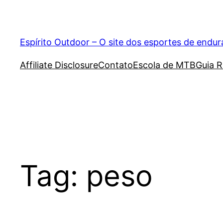
Pular
para
o
Espírito Outdoor – O site dos esportes de endu
conteúdo
Affiliate Disclosure
Contato
Escola de MTB
Guia R
Tag:
peso