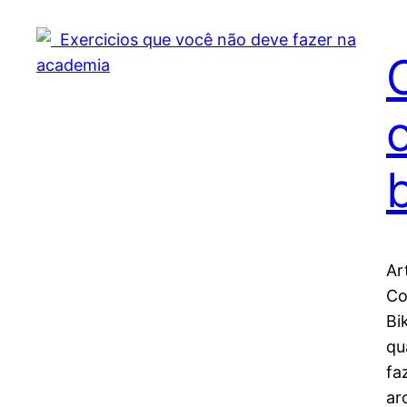
Ar
Co
Bi
qu
fa
ar