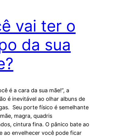
ê vai ter o
po da sua
e?
cê é a cara da sua mãe!”, a
o é inevitável ao olhar albuns de
gas. Seu porte físico é semelhante
 mãe, magra, quadris
dos, cintura fina. O pânico bate ao
e ao envelhecer você pode ficar