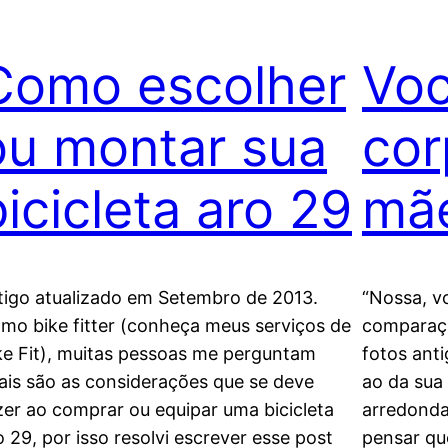
Como escolher
Voc
ou montar sua
cor
bicicleta aro 29
mã
tigo atualizado em Setembro de 2013.
“Nossa, vo
mo bike fitter (conheça meus serviços de
comparaçã
ke Fit), muitas pessoas me perguntam
fotos anti
ais são as considerações que se deve
ao da sua
zer ao comprar ou equipar uma bicicleta
arredonda
o 29, por isso resolvi escrever esse post
pensar qu