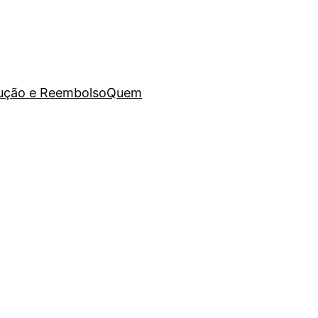
lução e Reembolso
Quem