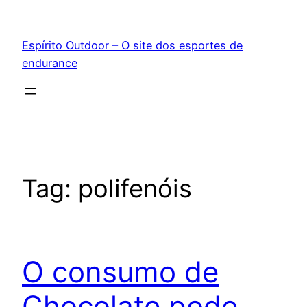
Pular
para
Espírito Outdoor – O site dos esportes de
o
endurance
conteúdo
Tag:
polifenóis
O consumo de
Chocolate pode