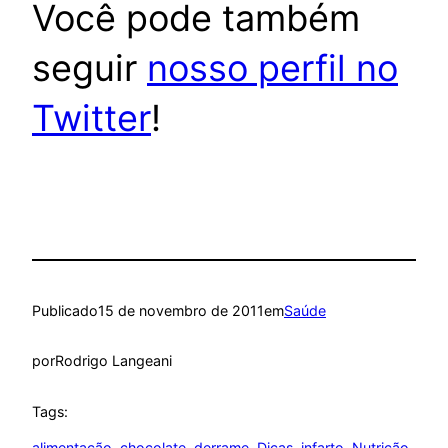
Você pode também
seguir
nosso perfil no
Twitter
!
Publicado
15 de novembro de 2011
em
Saúde
por
Rodrigo Langeani
Tags:
alimentação
, 
chocolate
, 
derrame
, 
Dicas
, 
infarto
, 
Nutrição
, 