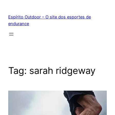
Pular
para
Espírito Outdoor – O site dos esportes de
o
endurance
conteúdo
Tag:
sarah ridgeway