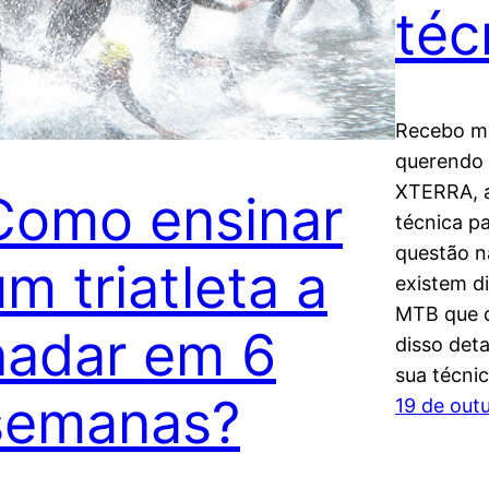
téc
Recebo mu
querendo 
XTERRA, a
Como ensinar
técnica p
questão n
um triatleta a
existem d
MTB que d
nadar em 6
disso de
sua técni
semanas?
19 de out