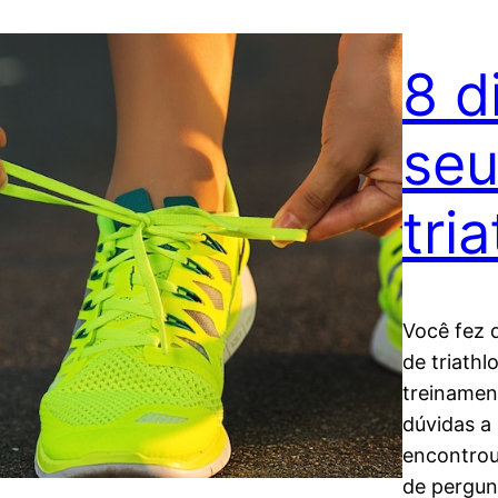
8 d
seu
tri
Você fez d
de triath
treinamen
dúvidas a
encontrou
de pergunt