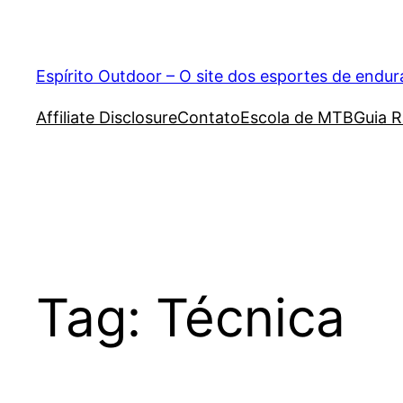
Pular
para
o
Espírito Outdoor – O site dos esportes de endu
conteúdo
Affiliate Disclosure
Contato
Escola de MTB
Guia R
Tag:
Técnica