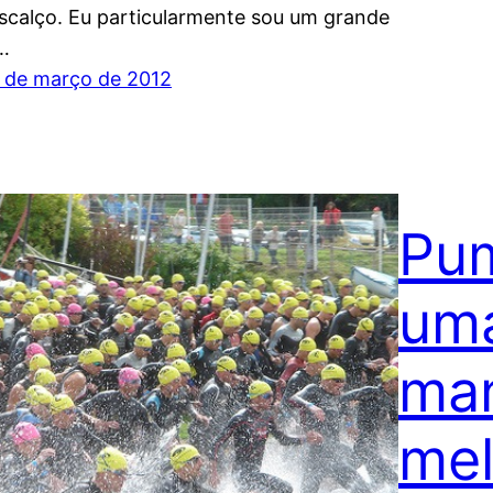
scalço. Eu particularmente sou um grande
…
 de março de 2012
Pum
uma
man
mel