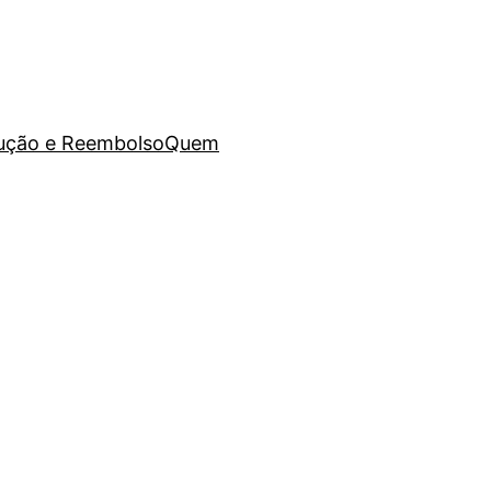
lução e Reembolso
Quem