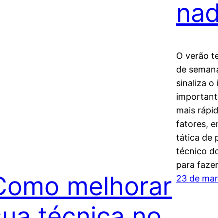
nad
O verão te
de seman
sinaliza o
important
mais rápi
fatores, e
tática de
técnico d
para faze
Como melhorar
23 de mar
sua técnica no