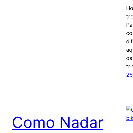
Ho
tr
Pa
co
di
aq
os
tr
26
Como Nadar