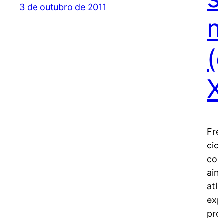
3 de outubro de 2011
Fr
ci
co
ai
at
ex
pr