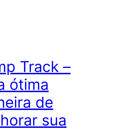
p Track –
 ótima
eira de
horar sua