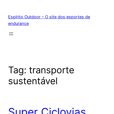
Pular
para
Espírito Outdoor – O site dos esportes de
o
endurance
conteúdo
Tag:
transporte
sustentável
Super Ciclovias