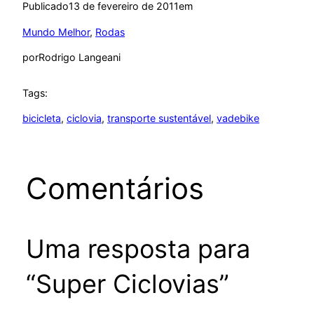
Publicado
13 de fevereiro de 2011
em
Mundo Melhor
, 
Rodas
por
Rodrigo Langeani
Tags:
bicicleta
, 
ciclovia
, 
transporte sustentável
, 
vadebike
Comentários
Uma resposta para
“Super Ciclovias”