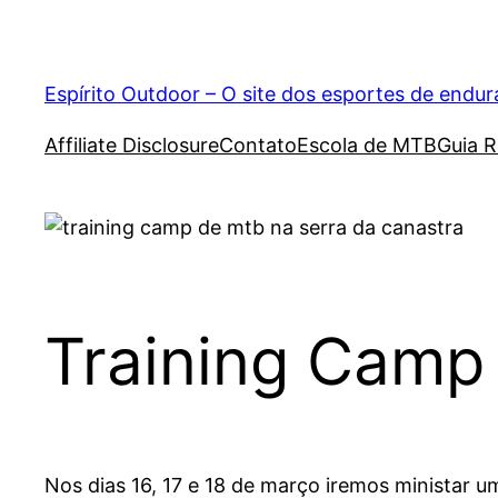
Pular
para
o
Espírito Outdoor – O site dos esportes de endu
conteúdo
Affiliate Disclosure
Contato
Escola de MTB
Guia R
Training Camp
Nos dias 16, 17 e 18 de março iremos ministar u