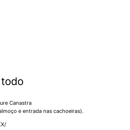
 todo
ture Canastra
 almoço e entrada nas cachoeiras).
KX/