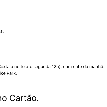
a.
Sexta a noite até segunda 12h), com café da manhã.
ike Park.
no Cartão.