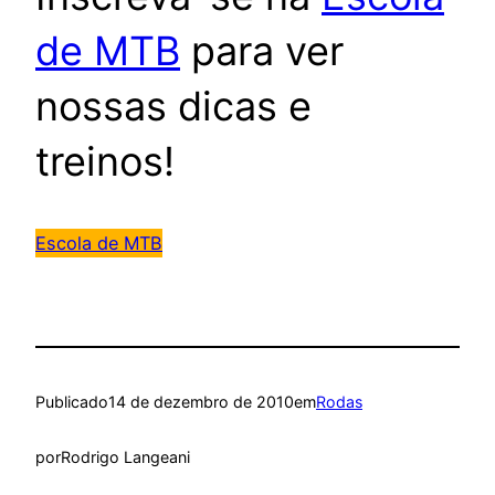
de MTB
para ver
nossas dicas e
treinos!
Escola de MTB
Publicado
14 de dezembro de 2010
em
Rodas
por
Rodrigo Langeani