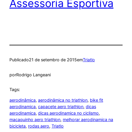
Assessoria Esportiva
Publicado
21 de setembro de 2015
em
Triatlo
por
Rodrigo Langeani
Tags:
aerodinâmica
, 
aerodinâmica no triathlon
, 
bike fit
aerodinamica
, 
capacete aero triathlon
, 
dicas
aerodinamica
, 
dicas aerodinamica no ciclismo
, 
macaquinho aero triathlon
, 
melhorar aerodinamica na
bicicleta
, 
rodas aero
, 
Triatlo