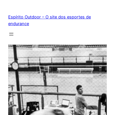
Pular
para
Espírito Outdoor – O site dos esportes de
o
endurance
conteúdo