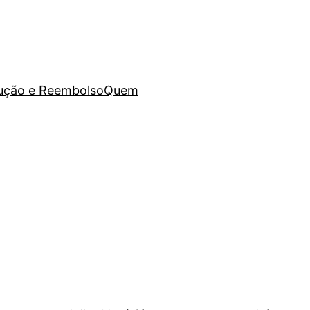
lução e Reembolso
Quem