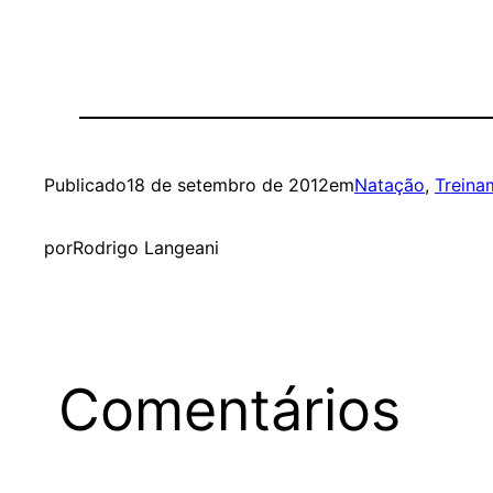
Publicado
18 de setembro de 2012
em
Natação
, 
Treina
por
Rodrigo Langeani
Comentários