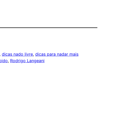
, 
dicas nado livre
, 
dicas para nadar mais
pido
, 
Rodrigo Langeani