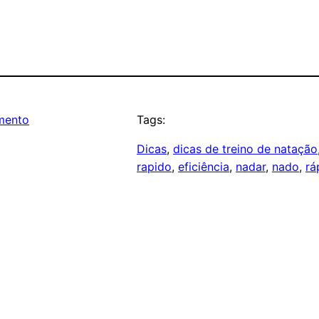
mento
Tags:
Dicas
, 
dicas de treino de natação
rapido
, 
eficiência
, 
nadar
, 
nado
, 
rá