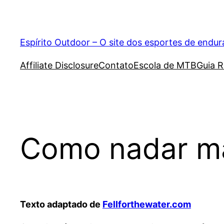
Pular
para
o
Espírito Outdoor – O site dos esportes de endu
conteúdo
Affiliate Disclosure
Contato
Escola de MTB
Guia R
Como nadar ma
Texto adaptado de
Fellforthewater.com