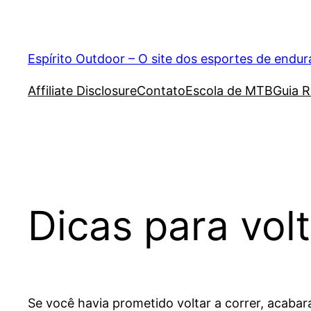
Pular
para
o
Espírito Outdoor – O site dos esportes de endu
conteúdo
Affiliate Disclosure
Contato
Escola de MTB
Guia R
Dicas para volt
Se você havia prometido voltar a correr, acabar