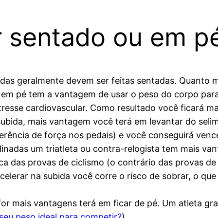
r sentado ou em p
das geralmente devem ser feitas sentadas. Quanto ma
 em pé tem a vantagem de usar o peso do corpo para
sse cardiovascular. Como resultado você ficará mai
bida, mais vantagem você terá em levantar do selim
ferência de força nos pedais) e você conseguirá vence
inadas um triatleta ou contra-relogista tem mais v
ica das provas de ciclismo (o contrário das provas de
acelerar na subida você corre o risco de sobrar, o q
or mais vantagens terá em ficar de pé. Um atleta gr
seu peso ideal para competir?
)