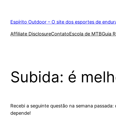
Pular
para
o
Espírito Outdoor – O site dos esportes de endu
conteúdo
Affiliate Disclosure
Contato
Escola de MTB
Guia R
Subida: é melh
Recebi a seguinte questão na semana passada: 
depende!