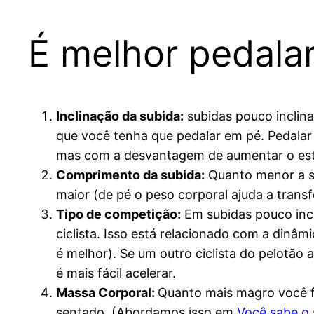
É melhor pedala
Inclinação da subida:
subidas pouco inclina
que você tenha que pedalar em pé. Pedalar
mas com a desvantagem de aumentar o estre
Comprimento da subida:
Quanto menor a su
maior (de pé o peso corporal ajuda a trans
Tipo de competição:
Em subidas pouco incl
ciclista. Isso está relacionado com a dinâm
é melhor). Se um outro ciclista do pelotão 
é mais fácil acelerar.
Massa Corporal:
Quanto mais magro você f
sentado. (Abordamos isso em
Você sabe o 