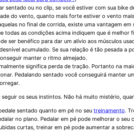
r sentado ou no clip, se você estiver com sua bike d
ade do vento, quanto mais forte estiver o vento mai
quelas no final de corrida, existe uma vantagem em 
e todas as condições acima indiquem que é melhor f
e ser benéfico para dar um alívio aos músculos usa
desnível acumulado. Se sua relação é tão pesada a p
conseguir manter o ritmo almejado.
malmente significa perda de tração. Portanto na mai
cionar. Pedalando sentado você conseguirá manter u
orregar.
seguir os seus instintos. Não há muito mistério, qua
ê pedale sentado quanto em pé no seu
treinamento
. T
edalar no plano. Pedalar em pé pode melhorar o seu 
idas curtas, treinar em pé pode aumentar a sobrecar