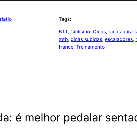
riatlo
Tags:
BTT
, 
Ciclismo
, 
Dicas
, 
dicas para 
mtb
, 
dicas subidas
, 
escaladores
, 
france
, 
Treinamento
da: é melhor pedalar sent