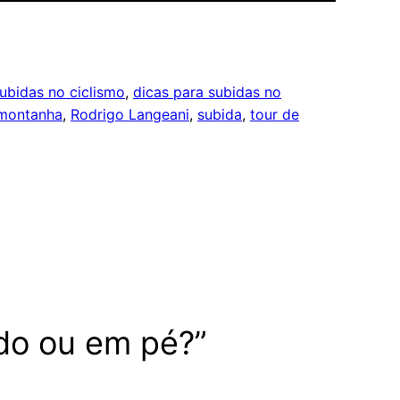
subidas no ciclismo
, 
dicas para subidas no
montanha
, 
Rodrigo Langeani
, 
subida
, 
tour de
ado ou em pé?”