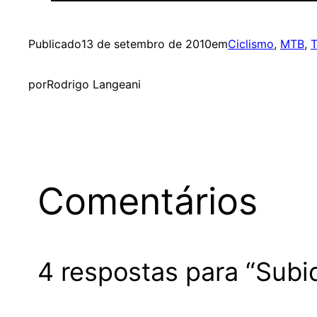
Publicado
13 de setembro de 2010
em
Ciclismo
, 
MTB
, 
T
por
Rodrigo Langeani
Comentários
4 respostas para “Subi