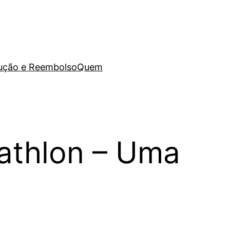
lução e Reembolso
Quem
athlon – Uma