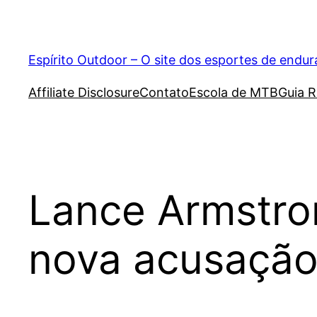
Pular
para
o
Espírito Outdoor – O site dos esportes de endu
conteúdo
Affiliate Disclosure
Contato
Escola de MTB
Guia R
Lance Armstro
nova acusação