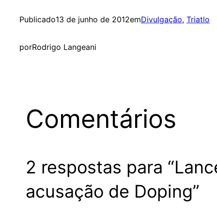
Publicado
13 de junho de 2012
em
Divulgação
, 
Triatlo
por
Rodrigo Langeani
Comentários
2 respostas para “Lanc
acusação de Doping”