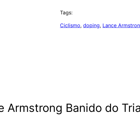
Tags:
Ciclismo
, 
doping
, 
Lance Armstro
e Armstrong Banido do Tri