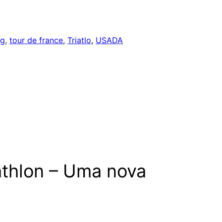
ng
, 
tour de france
, 
Triatlo
, 
USADA
athlon – Uma nova