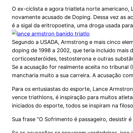
O ex-ciclista e agora triatleta norte americano,
novamente acusado de Doping. Dessa vez as acu
é a sigal da eritropoetina, uma droga usada pa
Segundo a USADA, Armstrong e mais cinco elem
doping de 1998 a 2002, que teria incluido mais 
corticoesteróides, testosterona e outras subst
Se a acusação for realmente aceita no tribunal 
mancharia muito a sua carreira. A acusação co
Para os entusiastas do esporte, Lance Armstron
vence triathlons, é inspiração para muitos atl
iniciados do esporte, todos se inspiram na filo
Sua frase “O Sofrimento é passageiro, desistir é
Se as acusações se provarem verdadeiras, isso i