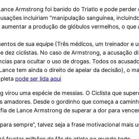
 Lance Armstrong foi banido do Triatlo e pode perder o
sações incluiriam “manipulação sanguínea, incluind
ra aumentar a produção de glóbulos vermelhos, o que
entos de sua equipe (Três médicos, um treinador e 
de dez ciclistas. No caso de Armstrong, a acusação d
âncias para ocultar o uso de drogas. Todos os acusa
(Lance tem ainda o direito de apelar da decisão), o m
mpleta
pode ser lida aqui
g virou uma espécie de messias. O Ciclista que super
etas amadores. Desde o gordinho que começa a caminha
sofia de Lance Armstrong de superar a dor para vencer
 para sempre”, talvez seja a frase motivacional mais 
rá frustar milhões de fãs do atleta no mundo todo.