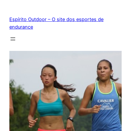
Pular
para
Espírito Outdoor – O site dos esportes de
o
endurance
conteúdo