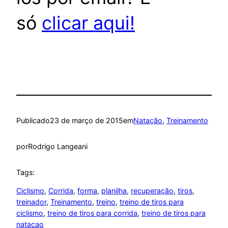
só
clicar aqui!
Publicado
23 de março de 2015
em
Natação
, 
Treinamento
por
Rodrigo Langeani
Tags:
Ciclismo
, 
Corrida
, 
forma
, 
planilha
, 
recuperação
, 
tiros
, 
treinador
, 
Treinamento
, 
treino
, 
treino de tiros para
ciclismo
, 
treino de tiros para corrida
, 
treino de tiros para
natacao